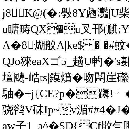
j8K@(�:斅8Y虝灩|U
u瞊畴QΧ�u叉邗(麒:
A�8煳舣A|ke$ � �#蚊�
QJo猍eaXゴ5_趪U畃�'
壇颹-峼ts|鏌燌�吻闆崖礯O
駎�+j{CE?p�躌!╯�
骁鹆V砞Ip~v湄##4�
aw子1_a^�$D{Cf贁