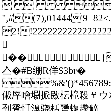
  
",#(7),01444'9
2!!22222222222222
��
亼�#B绷R佯$3br�
%&'()*456789:C
儎厗噲墛挀敃枟槞殺￥ウ
刭卺忏溴骁栝犟蝮趱鲼