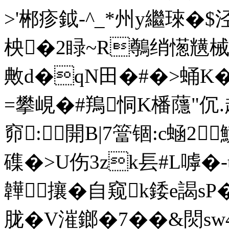
>'郴疹鉞-^_*州y繼琜�$泾
柍�2睩~R鷷绡憽黋械
敟d�qN田�#�>蛹K
=攀峴�#鴹恫 K橎 蘟"伔.
窌:開B|7簹锢:c蜬2
磼�>U伤3zk镸#L嘑�-t
韡攘�自窥k錗e謁s
胧�V漼鎯�7��&焛sw