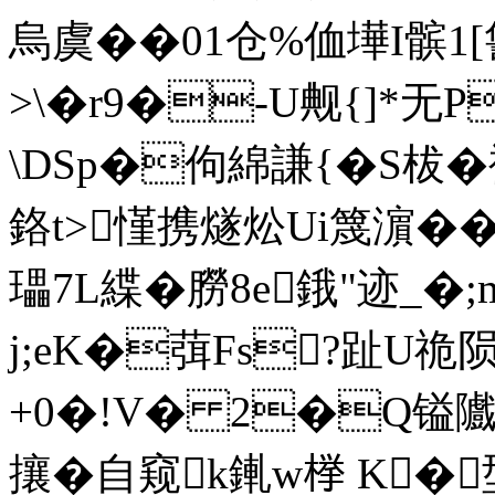
烏虞��01仓%侐墷I髌
>\�r9�-U觍{]*
\DSp�佝綿謙{�S柭�
鉻t>慬携燧炂Ui篾濵��
瓃7L緤�朥8e鋨"迹_�;
j;eK�葞Fs?趾U祪
+0�!V� 2�Q镒隵
攘�自窥k錷w﨔 K�