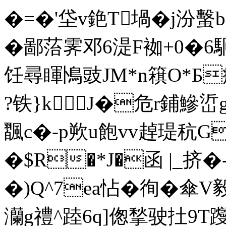
�=�'垈v銫T堝�j汾蟿b皆.
�鄙菭霁邓6湜F袽+0�6
饪尋睴鳪豉JM*n簯O*Б
?铁}kJ�危r鋪鰺
飁c�-p欮u飽vv趠瑅秔G
�$R�*J�函 |_挤�
�)Q^7ea怗�徇�
灡g禮^踛6q]偬揫驶扗9T躞