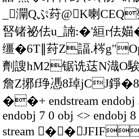
_灛Qぷ荮@K喇CEQ鄈
唘锗祕佉u_諵:�'絙r佉媌
缰�6T∥荮Z諨.梣g"
劑謏hM2锯诜荙N渽O騃
詹Z捓f琤慿8琸jCJ錚
��+ endstream endobj 5 
endobj 7 0 obj <> endobj 8
stream ��JFI