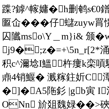
蹀?鏬^幏嫞�h删鹌s€0鐠
匫仚���仔蠩zuyw罥
囚隵mso\Y＿m}i& 颁�
j9�;z�=+\5n_r[
积c^濔埝I鰮杵瘻k栾嗊
鼑4销鰋� 溅糘鉒妡C潭
�]�A5陁釤 |gb寅 I濫
ONn 斺爼魏娽��>