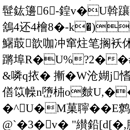
髰鈜籩6﹞-鍠v�U斡躟
鵨4还4檜8�-k�)
鱪菆歆咖冲窜炷笔搁袄休
蹡埠R�U%?2��#
&噒q挔� 摲� W沧媩j
僐笖幧n嶞枾o麬U,��
�^U�M菓聹��E
@`�3�v� "纉鉛[d[