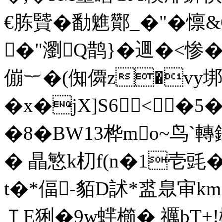
€胨贒�勫魋酇_�"�懔&
�"瀏Q鹊}�逥�<惨��
傰︸�(倁僲z�vy垹!
�x�jX]S6<�5
�8�BW13桦mo~鸟`轉
� 瞐慜k朷f(n�1壱毭
t�*偪-貊D訹*盚臮审km 
ＴE猁�9w蝆櫛� 禲bT+!