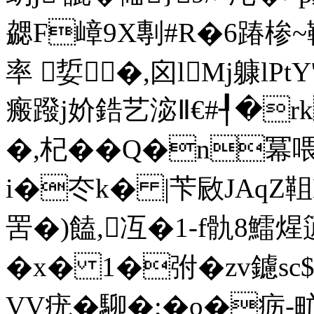
勰F嶂9X剸#R�6踳椮~靰
率 娎�,囟lMj躿lP
瘢蹳j妎鋯艺淧Ⅱ€#┦�r
�,杞��Q�n冪
i�冭k� |苄敐JAqZ靻K
罟� )饁,冱�1-f骩8
�x� 1�弣�zv鑢sc$
VV疣� 駠�;� o�疬-甿