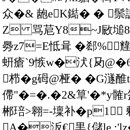
众�& 龅eK鐑� � 鬃謕�
Z 骂苨Y8~J敐塠8g
臱z7=E怟咠 �郄%韑
蚈瘡`9愱w�汱{夃@�6
栉�g砪@桠� �G澻醀
僀"�=�.�2&筸'�*y
郴琣>翱=-壈补�
p1
A�汳€黒{儲le ;'