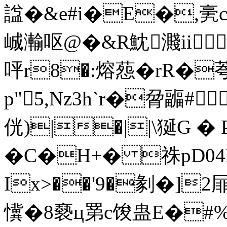
諡�&e#i�E�,亴c
峸瀭呕@�&R魫濺ii1
呯r8�:熔葾�rR�
p"5,Nz3h`r�脋疈#
侊)|�||\狿G � P
�C�H+� 祩pD04B
Ix>��'9�剶�]2屝
懻�8褻ц罤c馂蛊E�#%