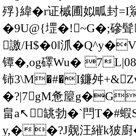
殍}緯�r证槭圃姒畖封=I鯊
�9U@{堽�!~G�;磣髶
譤/H$�0‖沠�Q^y�
镡�,og礋Wu� 7L|0
铈3\M�#�I鐮舛+&Z
�?|7gM惫箼g�G
畠a↖＼罀勃�`閂T�#
y,��?J觌汪繀k狓廚�