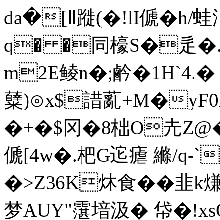
da�[Ⅱ蹝(�!lI傂�h/
q� �同檺S�辵�.
m2E鲮n�;鹶�1H`4.�
糵)⊙x$諎薍+M�yF0
� +�$冈�8柮O圥Z@�
傂[4w�.杷G迱瘧 縧/q-`
�>Z36K炑食��韭k
梦 AUY"霮堷汲� 帒�!x