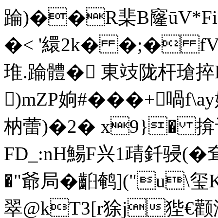
踚)��R棐B窿ūV*Fi漹
�< '繯2k� �;� fV
琟.踚 體� 東攱陇杆瑲
)mZP姠#���+喎f
枘蕾)�2� x9}� 揜讧
FD_:nH鰑F兴1靕釺骎(�
�"爺局�齨鹌]("u\玺K
翠@kT3[r狳j狴€