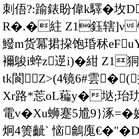
刺俉?:踰錶盼偉k驛�坆D
R�.�紸 Z1鈺辖]ν
鱍m货冪捃挅饱琘秫eFuY9
襧鵔i蜶z遻i)�紺 Z1
tk閬Z>(4镜6#雲�
Xr路*莣oL藊y�垯;珆
電v�Xu蛳蹇5尳9}涿=�
炯4箦齜` 恼鸙廆€�"�