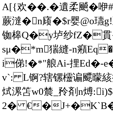
A[{欢��.�遺柔飇 �
蕨澾�n庼�$r婴@o瓙
铷槔Q�y垆纱fZ�貫�;
sμ�*m猯縫-n癪Eq
i俤!�*"艆Ai-捚Ed�-e
v`: L锕?辖镙欞谝飃曚絯
烒漯笘w0辳_矝剤n煿:i)$�
2� €�J+�K`B