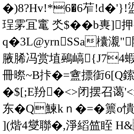
�)8?Hv!*6�6苲!d�
珵雺冝竃 氼$�� b軣]押
q�3L@yrnSSa欜瀙"
腋脪冯赏埴鵐嵪{J74蝦q
冊暩~B拤�=盦摽衘6[Q
� $[;E羒�<>闭摆召蔼'<
东�Q鰊kｎ�=� 篻o
](煯4燮聯�,淨縚笽眰 