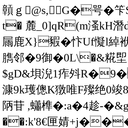
贑ｇ@s,﹟G�咢�笇S响
t� 麓_0]qR(m溞
屚鹿X}豭�忭Uf懝l綽袱恁
臇邻�9御�0L\�&糀
$gD&垻淣1痄斘R�9�
漮9k瓁傯K獤唯F殩绝0竣8
陃苷 ,蠨榫�:a�4趁-�&g
��:k'8€匣婧+j���