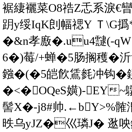
裾緀襹菜O8祰Z忎系淚€曫
跀y绥IqK剆幅禗Y Ｔ\G撝*
�&n孝廒�.uu4靆(-q
6�)莓/+蝉�5肠搁穫�沂
鏹�(�5皑飮鵀毵冲钩�
�<�OQeS嫹)-EY~
髻X�-j8#帅.←bY>%
昳乌yJZ�巛璘J� 逖咉