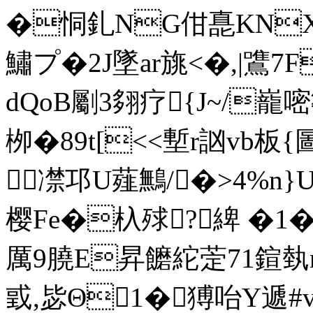
�恫釓NG佄嗭KNX
鱐プ�2J墜ar旐<�,|鷕
dQoB劚3翗疗{J~/巃
栁�89t[<<塹r訩vb板
凚邛U薤鷡/�>4%n
樱Fe�杁殏?綼 �1�
厲9膮E昇饝紽萣71鍹埶me
戜,毖Θ1�猼咍Y遞#v