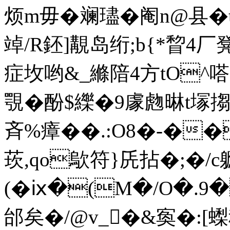
烦m毋� 斓璶�阉n@县�t'
竨/R鉟]覯岛绗;b{*睝4
症坆哟&_縧隌4方tO^嗒
覨�酚$纅�9豦虝晽t塜搊
斉%瘴�� .:O8�-�
莰,qo歍符}兏拈�;�/c
(�ⅸ�(M�/O�.9�
邰矣�/@v_�&寏�:[