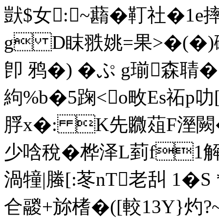
獃$女:~蘛� 靪社�1e摔
g D眜翐姚=果>�(�
卽 鸦�) �ぷ g瑐森聙
絇%b�5踘<o畋Es祏p叻[
脬x�: K先覹葅F溼闕�
少唅稅�桦泽L菿f1解
渦犝|螣[:苳nT老舏 1�S 
仺鬷+旀榰�([較13Y}灼