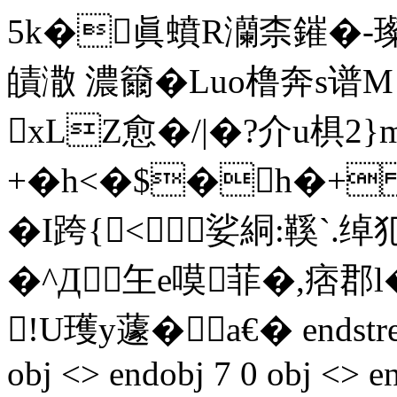
5k�眞蟦R灡柰鏙�-璨桕
皟潵 濃籋�Luo橹奔s谱M
xLZ愈�/|�?介u椇
+�h<�$�h�+ 
�I跨{<娑絧:鞵`
�^Д玍e嗼菲�,痞郡
!U瓁y蘧�a€� endstream 
obj <> endobj 7 0 obj <> e