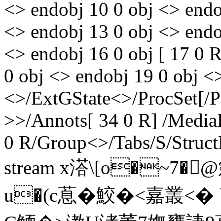
<> endobj 10 0 obj <> endo
<> endobj 13 0 obj <> endo
<> endobj 16 0 obj [ 17 0 
0 obj <> endobj 19 0 obj <
<>/ExtGState<>/ProcSet[/
>>/Annots[ 34 0 R] /Media
0 R/Group<>/Tabs/S/Struct
stream x溚\[o�~7�
u�(c蒠�鮫�<嘉叢<