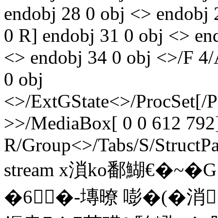
endobj 28 0 obj <> endobj 
0 R] endobj 31 0 obj <> en
<> endobj 34 0 obj <>/F 4
0 obj
<>/ExtGState<>/ProcSet[/
>>/MediaBox[ 0 0 612 792]
R/Group<>/Tabs/S/StructPa
stream x溑ko鄱鰗€�~�
�6�-塼暸 嘭�(�消