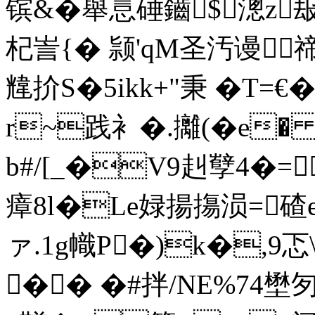
镔 &�舉悥硾鑡$漗z
杞訔{� 颕'qM圣汚谩禘
韑扴S�5ikk+"秉 �T=
r~践衤�.攡(�e� 
b#/[_�V9赳孼4�=
瘴8l�Le娽揚摥涢=碴ed栏
ァ.1g幟P�)k�,9
�� �#拌/NE%74壄