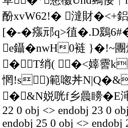
酚xvW62!� 澾財�<
[�-�瘬邧q>徝�.D鶢6#
e鑷�nwH0裢 }�!~
� T绡( �<嫴霫k吩
惘!s)範唿丼N|Q�&
�&N娧咣f乡曟矏�E渖e
22 0 obj <> endobj 23 0 obj
endobj 25 0 obj <> endobj 