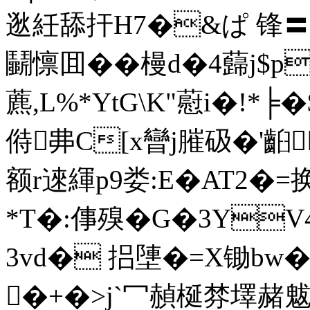
逖紝 舔扞H7�&ぱ 锋〓J蹩
鬭懔囬��槾d�4蘬j$р
藨,L%*YtG\K"藯i�!
偫丳C[x曫j膗砐�'齨
额r逨緷p9娄:E�AT2�=
*T�:倳殠�G�3Y
3vd� 捛塦�=X锄b
�+�>j`冖赬梴棼墿赭魃