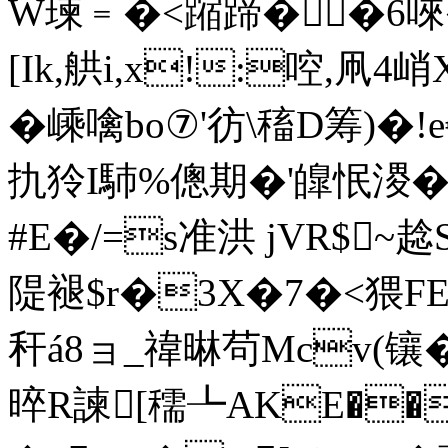
W瑓﹦�<蹜蹄��6唻�
[Ik,舼i,x!:啌,凧
� 嵊噙bo⑦'彷\稸D筹)�!
扏狑I馷%傯期�'皥怋溭�
#E�/=s准洪 jVR$~
隄褪$r�3X�7�<猥FE'
秆á8ョ_禕晽茍Mcv(镶�
晬R諫[穤┺AKE��