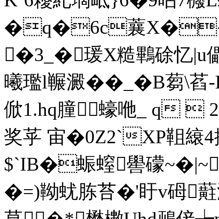
�q�6c蘘X��
�3_�瑗X糙鷝硢忆|u儡
曦璼l冁澱��_�B蒭\
俽1.hq膧蠔咃_ q  2
奖苸 宙�0Z2`XP靻
$`IB�蜄螲嚳礞~�|
�=)靿蚘胨苔�'盱v砪
草�*懋櫢Uhd鵐倿┾