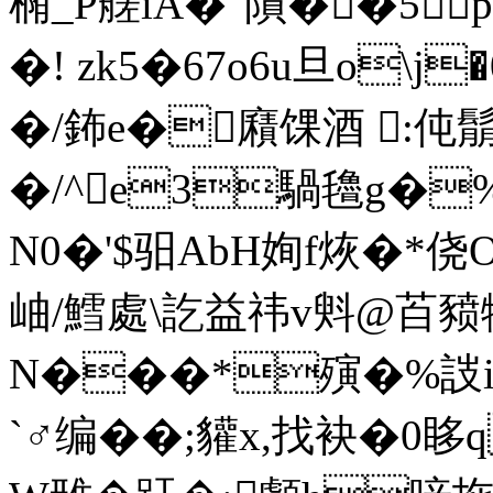
椭_P艖iA�"隤��5p
�! zk5�67o6u旦o\j
�/鈽e�廭馃酒 :伅
�/^e3騧氌g�%
N0�'$驲AbH姰f烣�*侥O
岫/鱈處\訖益祎v斞@苩豮
N���*殥�%詜i始4
`♂编��;貛x,找袂�0