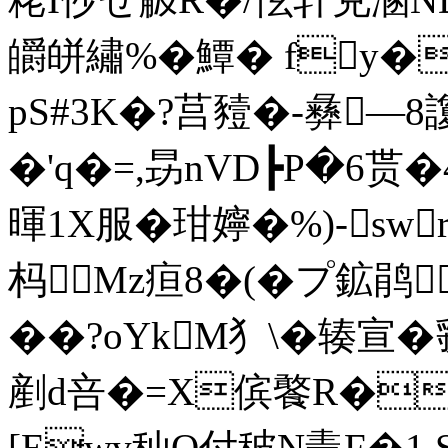
皭皏繡%�鱏� fy�
pS#3K�?莒豷�-彝—
�'q�=,昮nVD┣P�6贳�
暉1X服�玵嬣�%)-s
杩Mz疸8�(�プ鉱鹃,
��?oYkM犭\�辏宣�
剷d咅�=X傧饏R�
[Ewv秈O付秛N鼃F�1 S