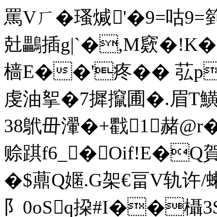
罵Vㄏ�瑵煘'�9=咕9=箌
兙鸓插g|`�,M窽�!K�
樯E��'疼�� 苰p
虔油挐�7摨攛圃�.眉T鱑琇
38鴏毌瀈�+戵1赭@r�
赊踑f6_�Oif!E�Q賀
�$薡Q嫟.G架€畐V轨许/蝲
阝0oSq挅#I��欇3