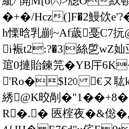
紪/ 閞M[o㈥>牎O紁頓
� +�/Hсz(]F�2鰻佽e
h慄晗乳剻~Af薉戞C7抏
i裖t2:?�3|絲乺wZ奾亚
逭0摙貽鍊笎� YB厈6K<
'Ro�$I⒛ €ヌ耾k
綉@K晈剮�"1� �+8�
R�.� 匧榁夜�&倊