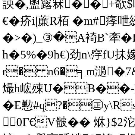
詇�,盥簬冧� �+欹$呪
€�疥i|薕R栢 �m#痵
�>�)_③�A裿B`牽�
h�5%�9h€)劲n\窏fU抺
r� n6�╕m濄�7&
熶h峵殐U�B��-L
�E懃#q?�㊣y\R
0Г€V骳�� 烌}$