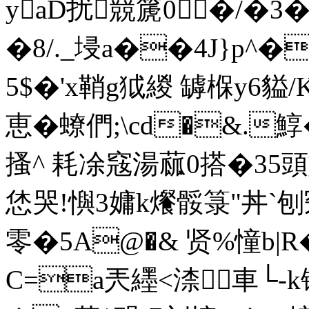
yaD扰競篪0�/�3
�8/._埐a��4J}p^�
5 $�'x鞘g狘緵 罅椺y6貖/
恵� 蟟們;\cd�&.鯙
搔^ 耗凃窛湯蓏0搭�35頭壟
恷哭!懙3嫞k爘骽箓"丼`刨
零�5A@�& 贤%憧b
C=a兲纆<渿車└-