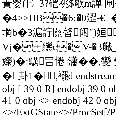
蕡婴(]讠3?硙祧$歇m譂 闸
�4>>HB�6:�0涩-€
堈b�3滬詝關晵闼")姮
Vj� 纞c�V-�3艥
嬫)�:鱱旾惓]瀟��,變
�卦1�,襬d endstream en
obj [ 39 0 R] endobj 39 0 
41 0 obj <> endobj 42 0 ob
<>/ExtGState<>/ProcSet[/