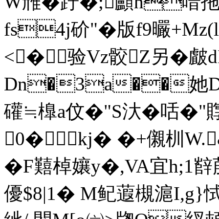
W雃�趶�;顱h喑拖腦*.
fs4j砎"�版f9曮+M
<�验Vz骹Z另�皻
Dn�3a��她Df
礶≒橰a伩�"S汏�咶�
0�kj� �+儭杊W
�F囏棹孃y�,VA宜h;1
優$8|1� M鱾蕸槻滬I,g}恜