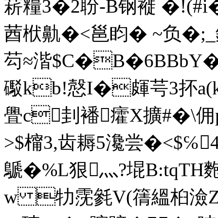
菥糧3�2聁-B钢褷 �!(#
莤栿鼽�<邕盷� ~负�;_
芶≈湝$C�B�6BBbY
礟kb!慤I�皹芌3抔a(
舋c刲襎癨X擴#�\佣
>$橣3,齿耨5瀺尝�<$℅4
鷈�%L狠灬?堒B:tqTH
w 牞霃毿V(篟縕桕澰Z�