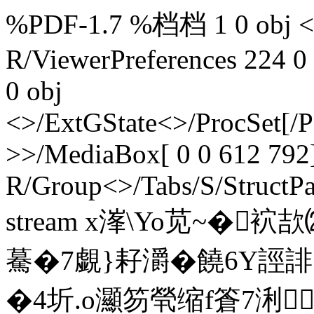
%PDF-1.7 %档档 1 0 obj <>
R/ViewerPreferences 224 0
0 obj
<>/ExtGState<>/ProcSet[/
>>/MediaBox[ 0 0 612 792]
R/Group<>/Tabs/S/StructPa
stream x溄\Yo苋~�袕欯
驀�7覷}耔灂�饒6Y誙
�4圻.o灦笏煢缩f篬7浰