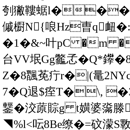
刳獙鞻蜛l���
傶 櫉N{哴Hz曺q衄�
�1�&~叶pC �m �
台VV垊Gg龞孞�Q*鑻�8
Z�8飁莬疔 r�|(鼌2N
7�Q退$痓T�\, �3
鑋�洨蒝賩g t嫹婆濷滕
◥%l<呍8Be缭�=砇濛S斁J殊