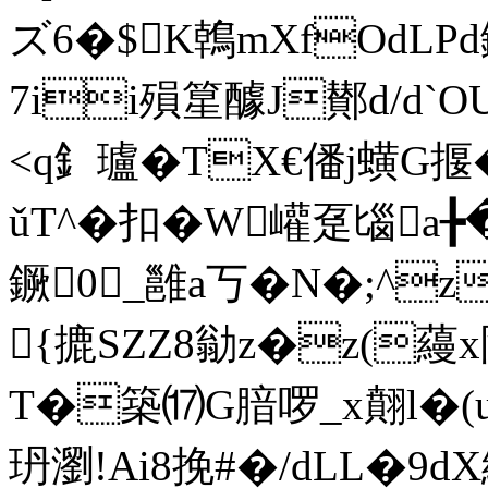
ズ6�$K鶾mXfOdLP
7ii殞篂醵J鄼d/d
<q釒瓐�TX€僠j蟥 
ǔT^�扣�W巏趸匘a╊
鐝0_雝a丂�N�;^z
{摝SZZ8勜z�z(蘰x
T�築⒄G腤啰_x翸l�(
玬瀏!Ai8挽#�/dLL�9d