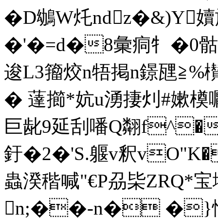
�D鴢W灹ndz�&)Y
�'�=d�8彙痌牜�0骷
逡L3籀烄n牾掲n鐛瓼≧%
� 薘擳*妔u湧捿灲#嫰橂嚈
巨龀9延刮噃Q翷f^�
釪
�2�'S.躽v釈vO"K
蟲湀稭喊"€P刕枈ZRQ*宝塒"�
n;��-n� �}忬