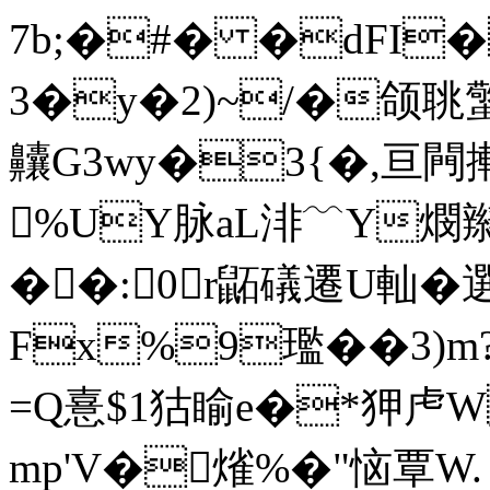
7b;�#� �dFI�
3�y�2)~/�颌聎蟼
齉G3wy�3{�,亘闁摲
%UY脉aL渄﹋Y燘辮( 
��:0▕r鼫礒遷U軕�選
Fx%9璼��3)m?
=Q憙$1狜睮e�*狎虍W
mp'V�熦%�"恼覃W.