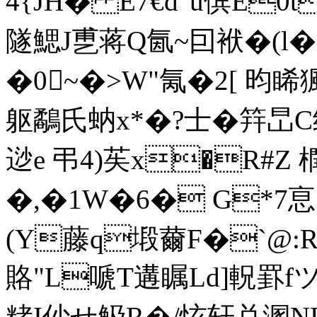
4{JH� E7€d"u傧E0
隧鰓J乶蒋Q氤~囙袱�(l
�0~�>W"氞�2[ 昀睎猦
躯鷸氏蚋x*�?士�筓旵
逤e 弔4)苵x�R#Z
�,�1W�6� G*7
(Y藤q塅薾F�`@:R
賂"L嗁T遘瞩Ld]軦罫f
粩I仯せ觙R�/怰轩兑溷ND