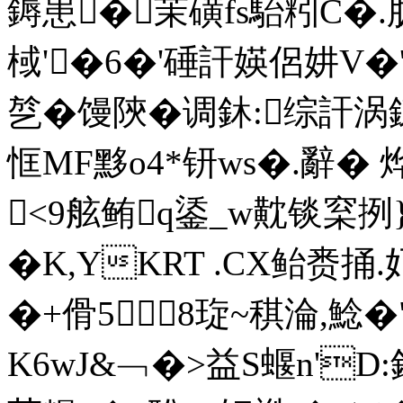
鎒患�茉磺fs駘粌C�.
棫'�6�'硾訐媖侶妌V�
乻�馒陝�调鈢:综訐
恇MF黟o4*钘ws�.辭� 烨基
<9舷鲔q鋈_w黆锬梥挒
�K,YKRT .CX鲐赉捅
�+傦58琁~稘淪,鯰�
K6wJ&﹁�>益S蝘n'D