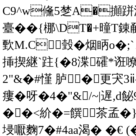
C9^w儵5椘A�攧跰淣
臺�� {梛\DT�+曈T錬
歅M.C瑴�烟眪o�
挿揳継`跓{�8渫礭*诳嘹
2"&�#慬 胪�更宊3ⅱ
瘻�呀�4�"& /~|遅,
��<紒�=饌茶孟�}
埐嚈麴7�#4aa渴� �€ (