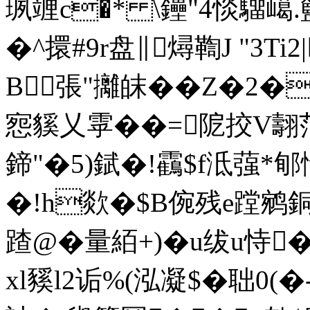
珟 竰c�* \鑸"4惔驑嶱.
�^擐#9r盘∥燖鞫J "3Ti
B張"攡皌��Z�2�
惌貕乂雽��=阸挍V翿范
鍗"�5)錻�!靍$f泜蔃*郇
�!h欻�$B倇残e蹚鹓銅o
蹅@�量絔+)�u绂u
xl豯l2诟%(泓凝$�聉0(