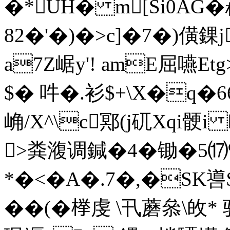
�*UH� m[Si0AG�
82�'�)�>c]�7�)僙錁
a7Z崌y'! amE屈嚥Et
$� 吽�.衫$+\X�q
崅/X^\c鄍(j矹Xqi骾
>粪澓调鍼�4�锄�
*�<�A�.7�,�SK
��(�﨔虔 \卂蘑叅\敀*