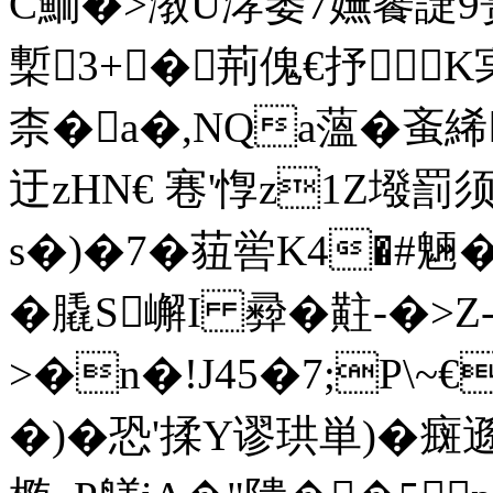
С鮞�>漖U涍萎7嫵饔誱9蒉
槧3+�荊傀€抒３K
柰� a�,NQa薀�蚉
迂zHN€ 寋'惸z1Z墢罰
s�)�7�莥喾K4�#魎
�膬S嶰I 彛�黈-� >Z
>�n�!J45�7;P\~
�)�恐'揉Y谬珙単)�癍