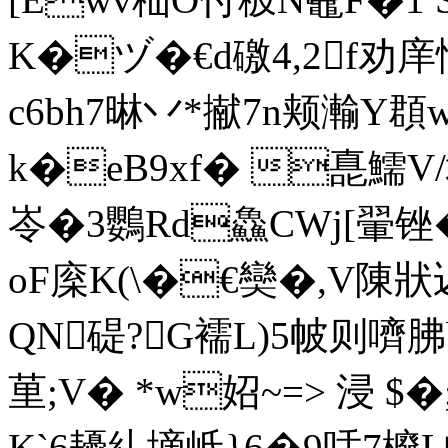
K�ヅ�€d礉4,2f
c6bh7晽丷*擜7n颊瀭Y頵
k�eB9xf� 嗭鱬V/
岺�3鸚Rd鱻CWj[翬锉
oF庺K(\�€奱�,V陳
QN碮?G襦L)5帔则嚌胇
荲;V� *w妱~=> 浸 $�;
K`6耰糺墑岻}6�9咶7櫠