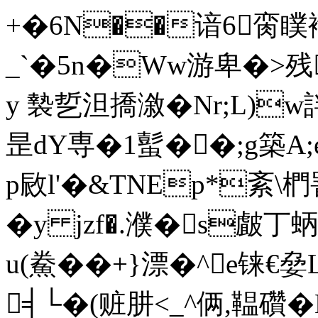
+�6N��谙6脔瞨襱
_`�5n�Ww游卑�>残
y 褺乴泹撟漵�Nr;L)w
昰dY専�1蟚��;g築A;e
p敐l'�&TNEp*紊\椚
�y jzf�.濮�s皻
u(鮝��+}漂�^e铼€
╡└�(赃肼<_^俩,鞰礸� Ev