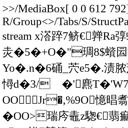
>>/MediaBox[ 0 0 612 792]
R/Group<>/Tabs/S/StructPa
stream x溚踤7鲚€亸Ra
灻� 5�+O�"琱8$
Yo�.n�6硧_茓e5�.渍脓
憳d�3/ゞ�'麃T�'W
OOJr�,%9O憶
�OO>瑞庈鼃z騘€翡痲