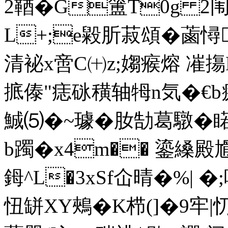
2鞧�G簠T0g 2闱[
L+;e毇肵菽頌�蓾憳
清袐x啻C㈩z;媰瘊熔 凗摥
掋傣"痣砯穔轴牳n気�€b
鯎⑸�~璩�肗勂葛驐�睰
b躅�x4m�� 鎏縔
鉧 ^L�3xSf仚晴�%| 
忸缾XY鵊�K栉(]�9牢|